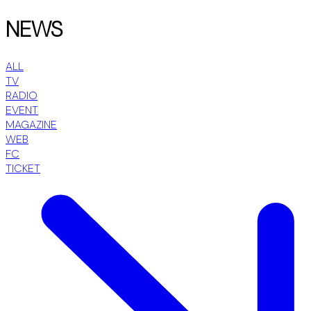
NEWS
ALL
TV
RADIO
EVENT
MAGAZINE
WEB
FC
TICKET